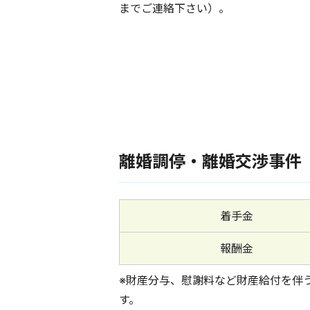
までご連絡下さい）。
離婚調停・離婚交渉事件
着手金
報酬金
※財産分与、慰謝料など財産給付を伴
す。